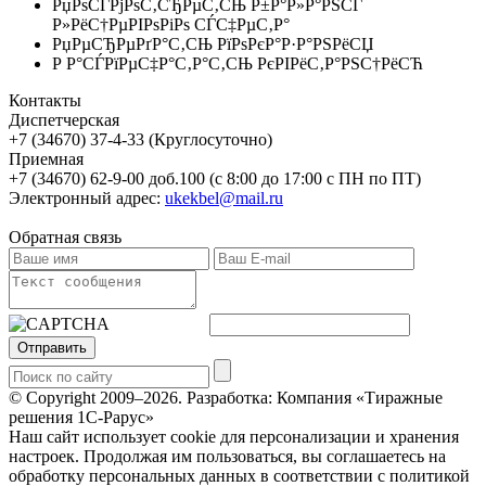
РџРѕСЃРјРѕС‚СЂРµС‚СЊ Р±Р°Р»Р°РЅСЃ
Р»РёС†РµРІРѕРіРѕ СЃС‡РµС‚Р°
РџРµСЂРµРґР°С‚СЊ РїРѕРєР°Р·Р°РЅРёСЏ
Р Р°СЃРїРµС‡Р°С‚Р°С‚СЊ РєРІРёС‚Р°РЅС†РёСЋ
Контакты
Диспетчерская
+7 (34670) 37-4-33 (Круглосуточно)
Приемная
+7 (34670) 62-9-00 доб.100 (с 8:00 до 17:00 с ПН по ПТ)
Электронный адрес:
ukekbel@mail.ru
Обратная связь
Отправить
© Copyright 2009–2026.
Разработка: Компания «Тиражные
решения 1С-Рарус»
Наш сайт использует cookie для персонализации и хранения
настроек. Продолжая им пользоваться, вы соглашаетесь на
обработку персональных данных в соответствии с политикой