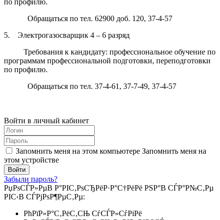
по профилю.
Обращаться по тел. 62900 доб. 120, 37-4-57
5. Электрогазосварщик 4 – 6 разряд
Требования к кандидату: профессиональное обучение по
программам профессиональной подготовки, переподготовки
по профилю.
Обращаться по тел. 37-4-61, 37-7-49, 37-4-57
Войти в личный кабинет
Запомнить меня на этом компьютере
Запомнить меня на
этом устройстве
Забыли пароль?
РџРѕСЃР»РµВ Р°РІС‚РѕСЂРёР·Р°С†РёРё РЅР°В СЃР°Р№С‚Рµ
РІС‹В СЃРјРѕР¶РµС‚Рµ:
РћРїР»Р°С‚РёС‚СЊ СѓСЃР»СѓРіРё