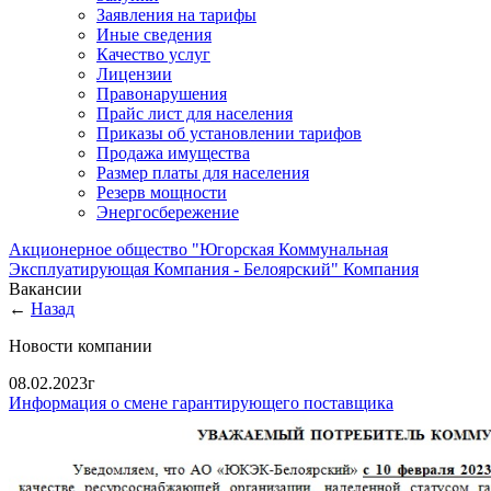
Заявления на тарифы
Иные сведения
Качество услуг
Лицензии
Правонарушения
Прайс лист для населения
Приказы об установлении тарифов
Продажа имущества
Размер платы для населения
Резерв мощности
Энергосбережение
Акционерное общество "Югорская Коммунальная
Эксплуатирующая Компания - Белоярский"
Компания
Вакансии
←
Назад
Новости компании
08.02.2023г
Информация о смене гарантирующего поставщика