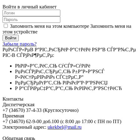
Войти в личный кабинет
Запомнить меня на этом компьютере
Запомнить меня на
этом устройстве
Забыли пароль?
РџРѕСЃР»РµВ Р°РІС‚РѕСЂРёР·Р°С†РёРё РЅР°В СЃР°Р№С‚Рµ
РІС‹В СЃРјРѕР¶РµС‚Рµ:
РћРїР»Р°С‚РёС‚СЊ СѓСЃР»СѓРіРё
РџРѕСЃРјРѕС‚СЂРµС‚СЊ Р±Р°Р»Р°РЅСЃ
Р»РёС†РµРІРѕРіРѕ СЃС‡РµС‚Р°
РџРµСЂРµРґР°С‚СЊ РїРѕРєР°Р·Р°РЅРёСЏ
Р Р°СЃРїРµС‡Р°С‚Р°С‚СЊ РєРІРёС‚Р°РЅС†РёСЋ
Контакты
Диспетчерская
+7 (34670) 37-4-33 (Круглосуточно)
Приемная
+7 (34670) 62-9-00 доб.100 (с 8:00 до 17:00 с ПН по ПТ)
Электронный адрес:
ukekbel@mail.ru
Обратная связь