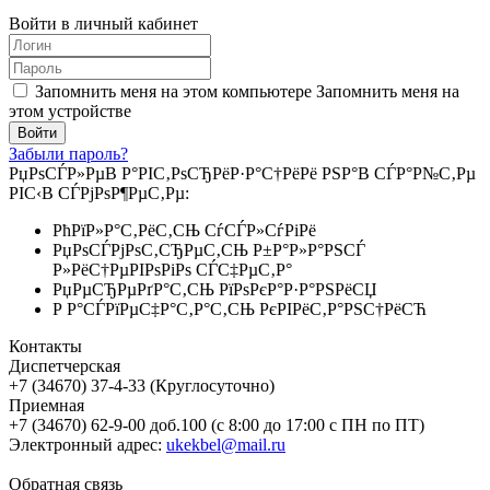
Войти в личный кабинет
Запомнить меня на этом компьютере
Запомнить меня на
этом устройстве
Забыли пароль?
РџРѕСЃР»РµВ Р°РІС‚РѕСЂРёР·Р°С†РёРё РЅР°В СЃР°Р№С‚Рµ
РІС‹В СЃРјРѕР¶РµС‚Рµ:
РћРїР»Р°С‚РёС‚СЊ СѓСЃР»СѓРіРё
РџРѕСЃРјРѕС‚СЂРµС‚СЊ Р±Р°Р»Р°РЅСЃ
Р»РёС†РµРІРѕРіРѕ СЃС‡РµС‚Р°
РџРµСЂРµРґР°С‚СЊ РїРѕРєР°Р·Р°РЅРёСЏ
Р Р°СЃРїРµС‡Р°С‚Р°С‚СЊ РєРІРёС‚Р°РЅС†РёСЋ
Контакты
Диспетчерская
+7 (34670) 37-4-33 (Круглосуточно)
Приемная
+7 (34670) 62-9-00 доб.100 (с 8:00 до 17:00 с ПН по ПТ)
Электронный адрес:
ukekbel@mail.ru
Обратная связь