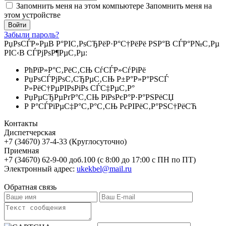
Запомнить меня на этом компьютере
Запомнить меня на
этом устройстве
Забыли пароль?
РџРѕСЃР»РµВ Р°РІС‚РѕСЂРёР·Р°С†РёРё РЅР°В СЃР°Р№С‚Рµ
РІС‹В СЃРјРѕР¶РµС‚Рµ:
РћРїР»Р°С‚РёС‚СЊ СѓСЃР»СѓРіРё
РџРѕСЃРјРѕС‚СЂРµС‚СЊ Р±Р°Р»Р°РЅСЃ
Р»РёС†РµРІРѕРіРѕ СЃС‡РµС‚Р°
РџРµСЂРµРґР°С‚СЊ РїРѕРєР°Р·Р°РЅРёСЏ
Р Р°СЃРїРµС‡Р°С‚Р°С‚СЊ РєРІРёС‚Р°РЅС†РёСЋ
Контакты
Диспетчерская
+7 (34670) 37-4-33 (Круглосуточно)
Приемная
+7 (34670) 62-9-00 доб.100 (с 8:00 до 17:00 с ПН по ПТ)
Электронный адрес:
ukekbel@mail.ru
Обратная связь