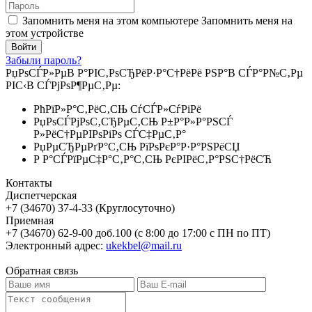
Запомнить меня на этом компьютере
Запомнить меня на
этом устройстве
Забыли пароль?
РџРѕСЃР»РµВ Р°РІС‚РѕСЂРёР·Р°С†РёРё РЅР°В СЃР°Р№С‚Рµ
РІС‹В СЃРјРѕР¶РµС‚Рµ:
РћРїР»Р°С‚РёС‚СЊ СѓСЃР»СѓРіРё
РџРѕСЃРјРѕС‚СЂРµС‚СЊ Р±Р°Р»Р°РЅСЃ
Р»РёС†РµРІРѕРіРѕ СЃС‡РµС‚Р°
РџРµСЂРµРґР°С‚СЊ РїРѕРєР°Р·Р°РЅРёСЏ
Р Р°СЃРїРµС‡Р°С‚Р°С‚СЊ РєРІРёС‚Р°РЅС†РёСЋ
Контакты
Диспетчерская
+7 (34670) 37-4-33 (Круглосуточно)
Приемная
+7 (34670) 62-9-00 доб.100 (с 8:00 до 17:00 с ПН по ПТ)
Электронный адрес:
ukekbel@mail.ru
Обратная связь