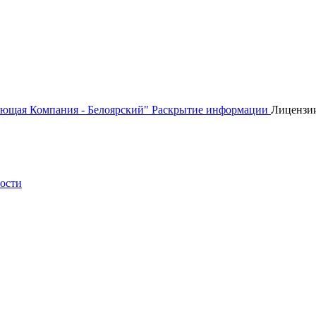
ющая Компания - Белоярский"
Раскрытие информации
Лицензи
ности