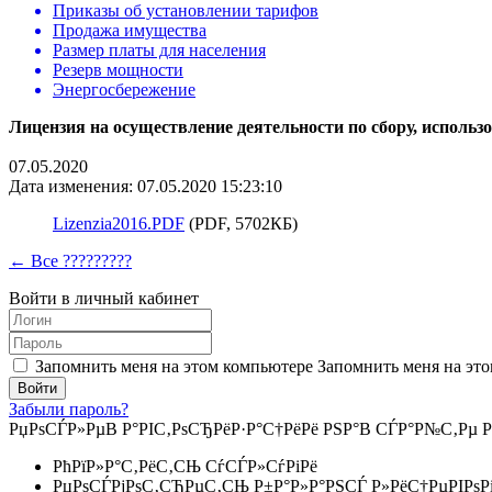
Приказы об установлении тарифов
Продажа имущества
Размер платы для населения
Резерв мощности
Энергосбережение
Лицензия на осуществление деятельности по сбору, исполь
07.05.2020
Дата изменения: 07.05.2020 15:23:10
Lizenzia2016.PDF
(PDF, 5702КБ)
← Все ?????????
Войти в личный кабинет
Запомнить меня на этом компьютере
Запомнить меня на это
Забыли пароль?
РџРѕСЃР»РµВ Р°РІС‚РѕСЂРёР·Р°С†РёРё РЅР°В СЃР°Р№С‚Рµ Р
РћРїР»Р°С‚РёС‚СЊ СѓСЃР»СѓРіРё
РџРѕСЃРјРѕС‚СЂРµС‚СЊ Р±Р°Р»Р°РЅСЃ Р»РёС†РµРІРѕР