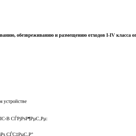
зованию, обезвреживанию и размещению отходов I-IV класса
м устройстве
ІС‹В СЃРјРѕР¶РµС‚Рµ:
іРѕ СЃС‡РµС‚Р°