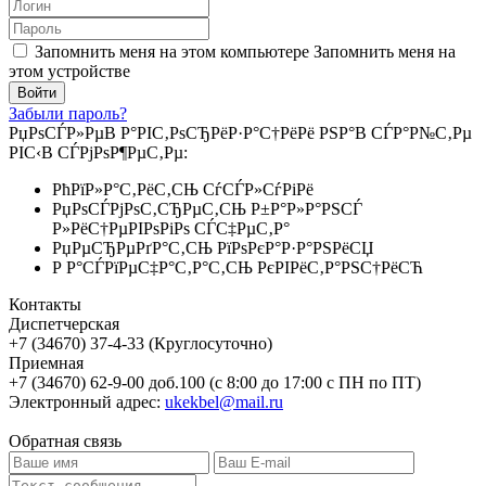
Запомнить меня на этом компьютере
Запомнить меня на
этом устройстве
Забыли пароль?
РџРѕСЃР»РµВ Р°РІС‚РѕСЂРёР·Р°С†РёРё РЅР°В СЃР°Р№С‚Рµ
РІС‹В СЃРјРѕР¶РµС‚Рµ:
РћРїР»Р°С‚РёС‚СЊ СѓСЃР»СѓРіРё
РџРѕСЃРјРѕС‚СЂРµС‚СЊ Р±Р°Р»Р°РЅСЃ
Р»РёС†РµРІРѕРіРѕ СЃС‡РµС‚Р°
РџРµСЂРµРґР°С‚СЊ РїРѕРєР°Р·Р°РЅРёСЏ
Р Р°СЃРїРµС‡Р°С‚Р°С‚СЊ РєРІРёС‚Р°РЅС†РёСЋ
Контакты
Диспетчерская
+7 (34670) 37-4-33 (Круглосуточно)
Приемная
+7 (34670) 62-9-00 доб.100 (с 8:00 до 17:00 с ПН по ПТ)
Электронный адрес:
ukekbel@mail.ru
Обратная связь