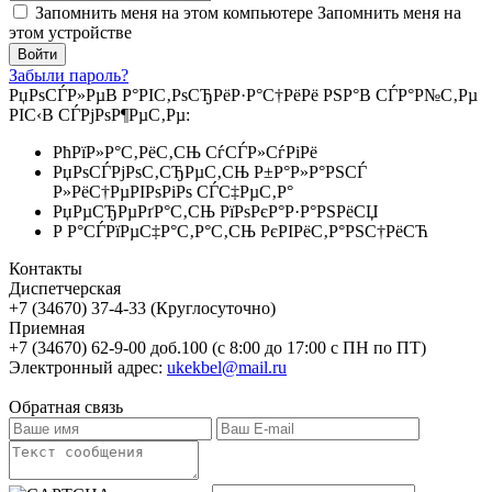
Запомнить меня на этом компьютере
Запомнить меня на
этом устройстве
Забыли пароль?
РџРѕСЃР»РµВ Р°РІС‚РѕСЂРёР·Р°С†РёРё РЅР°В СЃР°Р№С‚Рµ
РІС‹В СЃРјРѕР¶РµС‚Рµ:
РћРїР»Р°С‚РёС‚СЊ СѓСЃР»СѓРіРё
РџРѕСЃРјРѕС‚СЂРµС‚СЊ Р±Р°Р»Р°РЅСЃ
Р»РёС†РµРІРѕРіРѕ СЃС‡РµС‚Р°
РџРµСЂРµРґР°С‚СЊ РїРѕРєР°Р·Р°РЅРёСЏ
Р Р°СЃРїРµС‡Р°С‚Р°С‚СЊ РєРІРёС‚Р°РЅС†РёСЋ
Контакты
Диспетчерская
+7 (34670) 37-4-33 (Круглосуточно)
Приемная
+7 (34670) 62-9-00 доб.100 (с 8:00 до 17:00 с ПН по ПТ)
Электронный адрес:
ukekbel@mail.ru
Обратная связь