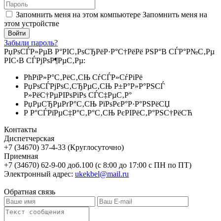
Запомнить меня на этом компьютере
Запомнить меня на
этом устройстве
Забыли пароль?
РџРѕСЃР»РµВ Р°РІС‚РѕСЂРёР·Р°С†РёРё РЅР°В СЃР°Р№С‚Рµ
РІС‹В СЃРјРѕР¶РµС‚Рµ:
РћРїР»Р°С‚РёС‚СЊ СѓСЃР»СѓРіРё
РџРѕСЃРјРѕС‚СЂРµС‚СЊ Р±Р°Р»Р°РЅСЃ
Р»РёС†РµРІРѕРіРѕ СЃС‡РµС‚Р°
РџРµСЂРµРґР°С‚СЊ РїРѕРєР°Р·Р°РЅРёСЏ
Р Р°СЃРїРµС‡Р°С‚Р°С‚СЊ РєРІРёС‚Р°РЅС†РёСЋ
Контакты
Диспетчерская
+7 (34670) 37-4-33 (Круглосуточно)
Приемная
+7 (34670) 62-9-00 доб.100 (с 8:00 до 17:00 с ПН по ПТ)
Электронный адрес:
ukekbel@mail.ru
Обратная связь