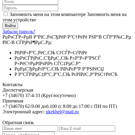
Запомнить меня на этом компьютере
Запомнить меня на
этом устройстве
Забыли пароль?
РџРѕСЃР»РµВ Р°РІС‚РѕСЂРёР·Р°С†РёРё РЅР°В СЃР°Р№С‚Рµ
РІС‹В СЃРјРѕР¶РµС‚Рµ:
РћРїР»Р°С‚РёС‚СЊ СѓСЃР»СѓРіРё
РџРѕСЃРјРѕС‚СЂРµС‚СЊ Р±Р°Р»Р°РЅСЃ
Р»РёС†РµРІРѕРіРѕ СЃС‡РµС‚Р°
РџРµСЂРµРґР°С‚СЊ РїРѕРєР°Р·Р°РЅРёСЏ
Р Р°СЃРїРµС‡Р°С‚Р°С‚СЊ РєРІРёС‚Р°РЅС†РёСЋ
Контакты
Диспетчерская
+7 (34670) 37-4-33 (Круглосуточно)
Приемная
+7 (34670) 62-9-00 доб.100 (с 8:00 до 17:00 с ПН по ПТ)
Электронный адрес:
ukekbel@mail.ru
Обратная связь