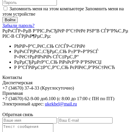
Запомнить меня на этом компьютере
Запомнить меня на
этом устройстве
Забыли пароль?
РџРѕСЃР»РµВ Р°РІС‚РѕСЂРёР·Р°С†РёРё РЅР°В СЃР°Р№С‚Рµ
РІС‹В СЃРјРѕР¶РµС‚Рµ:
РћРїР»Р°С‚РёС‚СЊ СѓСЃР»СѓРіРё
РџРѕСЃРјРѕС‚СЂРµС‚СЊ Р±Р°Р»Р°РЅСЃ
Р»РёС†РµРІРѕРіРѕ СЃС‡РµС‚Р°
РџРµСЂРµРґР°С‚СЊ РїРѕРєР°Р·Р°РЅРёСЏ
Р Р°СЃРїРµС‡Р°С‚Р°С‚СЊ РєРІРёС‚Р°РЅС†РёСЋ
Контакты
Диспетчерская
+7 (34670) 37-4-33 (Круглосуточно)
Приемная
+7 (34670) 62-9-00 доб.100 (с 8:00 до 17:00 с ПН по ПТ)
Электронный адрес:
ukekbel@mail.ru
Обратная связь