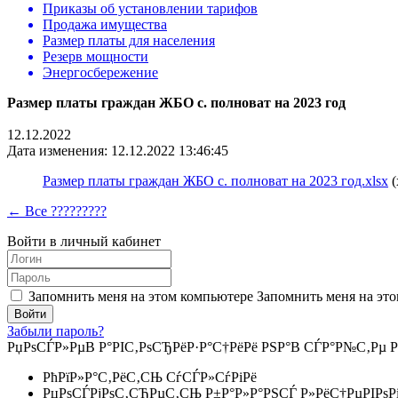
Приказы об установлении тарифов
Продажа имущества
Размер платы для населения
Резерв мощности
Энергосбережение
Размер платы граждан ЖБО с. полноват на 2023 год
12.12.2022
Дата изменения: 12.12.2022 13:46:45
Размер платы граждан ЖБО с. полноват на 2023 год.xlsx
(
← Все ?????????
Войти в личный кабинет
Запомнить меня на этом компьютере
Запомнить меня на это
Забыли пароль?
РџРѕСЃР»РµВ Р°РІС‚РѕСЂРёР·Р°С†РёРё РЅР°В СЃР°Р№С‚Рµ Р
РћРїР»Р°С‚РёС‚СЊ СѓСЃР»СѓРіРё
РџРѕСЃРјРѕС‚СЂРµС‚СЊ Р±Р°Р»Р°РЅСЃ Р»РёС†РµРІРѕР