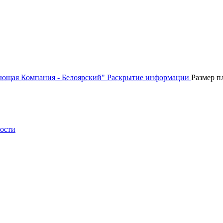
ющая Компания - Белоярский"
Раскрытие информации
Размер п
ности