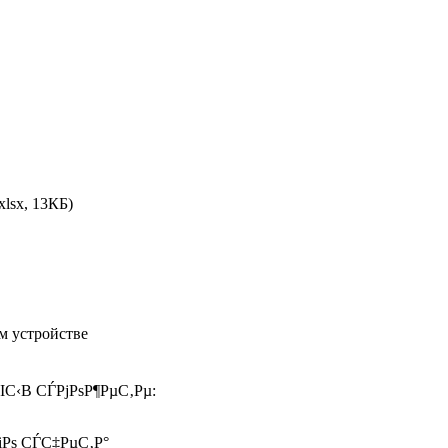
xlsx, 13КБ)
м устройстве
ІС‹В СЃРјРѕР¶РµС‚Рµ:
іРѕ СЃС‡РµС‚Р°