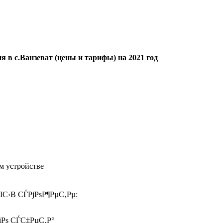
я в с.Ванзеват (цены и тарифы) на 2021 год
м устройстве
ІС‹В СЃРјРѕР¶РµС‚Рµ:
іРѕ СЃС‡РµС‚Р°