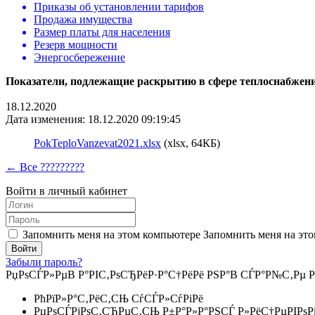
Приказы об установлении тарифов
Продажа имущества
Размер платы для населения
Резерв мощности
Энергосбережение
Показатели, подлежащие раскрытию в сфере теплоснабжени
18.12.2020
Дата изменения: 18.12.2020 09:19:45
PokTeploVanzevat2021.xlsx
(xlsx, 64КБ)
← Все ?????????
Войти в личный кабинет
Запомнить меня на этом компьютере
Запомнить меня на это
Забыли пароль?
РџРѕСЃР»РµВ Р°РІС‚РѕСЂРёР·Р°С†РёРё РЅР°В СЃР°Р№С‚Рµ Р
РћРїР»Р°С‚РёС‚СЊ СѓСЃР»СѓРіРё
РџРѕСЃРјРѕС‚СЂРµС‚СЊ Р±Р°Р»Р°РЅСЃ Р»РёС†РµРІРѕР