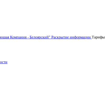
ющая Компания - Белоярский"
Раскрытие информации
Тарифы
ности