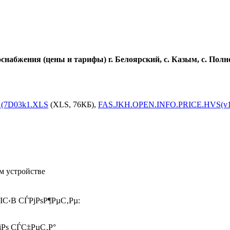
набжения (цены и тарифы) г. Белоярский, с. Казым, с. Полн
_(7D03k1.XLS
(XLS, 76КБ),
FAS.JKH.OPEN.INFO.PRICE.HVS(v1.
м устройстве
ІС‹В СЃРјРѕР¶РµС‚Рµ:
іРѕ СЃС‡РµС‚Р°