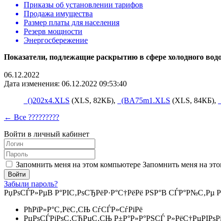
Приказы об установлении тарифов
Продажа имущества
Размер платы для населения
Резерв мощности
Энергосбережение
Показатели, подлежащие раскрытию в сфере холодного водос
06.12.2022
Дата изменения: 06.12.2022 09:53:40
_()202x4.XLS
(XLS, 82КБ),
_(BA75m1.XLS
(XLS, 84КБ),
← Все ?????????
Войти в личный кабинет
Запомнить меня на этом компьютере
Запомнить меня на это
Забыли пароль?
РџРѕСЃР»РµВ Р°РІС‚РѕСЂРёР·Р°С†РёРё РЅР°В СЃР°Р№С‚Рµ Р
РћРїР»Р°С‚РёС‚СЊ СѓСЃР»СѓРіРё
РџРѕСЃРјРѕС‚СЂРµС‚СЊ Р±Р°Р»Р°РЅСЃ Р»РёС†РµРІРѕР