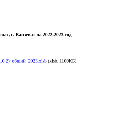
оват, с. Ванзеват на 2022-2023 год
0.2)_общий_2023.xlsb
(xlsb, 1100КБ)