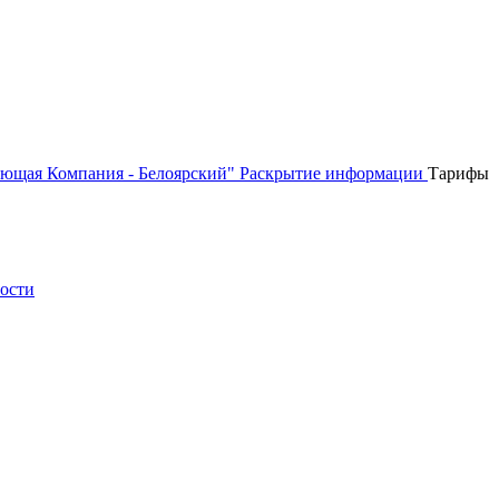
ющая Компания - Белоярский"
Раскрытие информации
Тарифы
ности