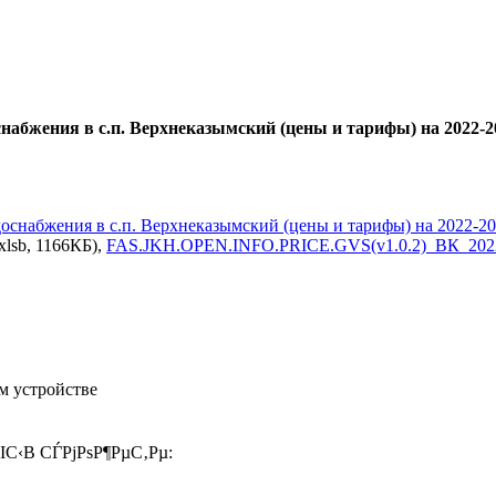
снабжения в с.п. Верхнеказымский (цены и тарифы) на 2022
оснабжения в с.п. Верхнеказымский (цены и тарифы) на 2022-202
xlsb, 1166КБ),
FAS.JKH.OPEN.INFO.PRICE.GVS(v1.0.2)_ВК_2022
м устройстве
ІС‹В СЃРјРѕР¶РµС‚Рµ: