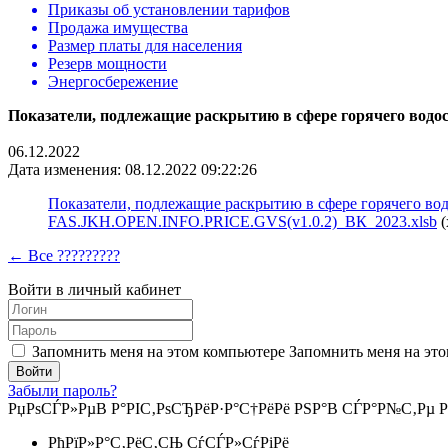
Приказы об установлении тарифов
Продажа имущества
Размер платы для населения
Резерв мощности
Энергосбережение
Показатели, подлежащие раскрытию в сфере горячего водо
06.12.2022
Дата изменения: 08.12.2022 09:22:26
Показатели, подлежащие раскрытию в сфере горячего вод
FAS.JKH.OPEN.INFO.PRICE.GVS(v1.0.2)_ВК_2023.xlsb
(
← Все ?????????
Войти в личный кабинет
Запомнить меня на этом компьютере
Запомнить меня на это
Забыли пароль?
РџРѕСЃР»РµВ Р°РІС‚РѕСЂРёР·Р°С†РёРё РЅР°В СЃР°Р№С‚Рµ Р
РћРїР»Р°С‚РёС‚СЊ СѓСЃР»СѓРіРё