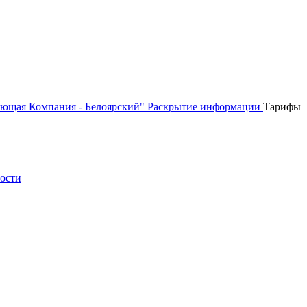
ющая Компания - Белоярский"
Раскрытие информации
Тарифы
ности