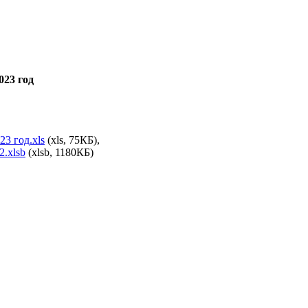
-2023 год
3 год.xls
(xls, 75КБ),
.xlsb
(xlsb, 1180КБ)