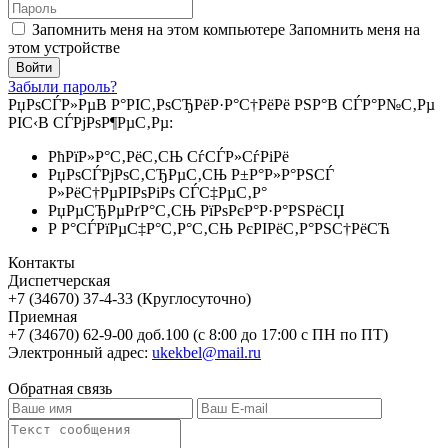
Запомнить меня на этом компьютере
Запомнить меня на
этом устройстве
Забыли пароль?
РџРѕСЃР»РµВ Р°РІС‚РѕСЂРёР·Р°С†РёРё РЅР°В СЃР°Р№С‚Рµ
РІС‹В СЃРјРѕР¶РµС‚Рµ:
РћРїР»Р°С‚РёС‚СЊ СѓСЃР»СѓРіРё
РџРѕСЃРјРѕС‚СЂРµС‚СЊ Р±Р°Р»Р°РЅСЃ
Р»РёС†РµРІРѕРіРѕ СЃС‡РµС‚Р°
РџРµСЂРµРґР°С‚СЊ РїРѕРєР°Р·Р°РЅРёСЏ
Р Р°СЃРїРµС‡Р°С‚Р°С‚СЊ РєРІРёС‚Р°РЅС†РёСЋ
Контакты
Диспетчерская
+7 (34670) 37-4-33 (Круглосуточно)
Приемная
+7 (34670) 62-9-00 доб.100 (с 8:00 до 17:00 с ПН по ПТ)
Электронный адрес:
ukekbel@mail.ru
Обратная связь