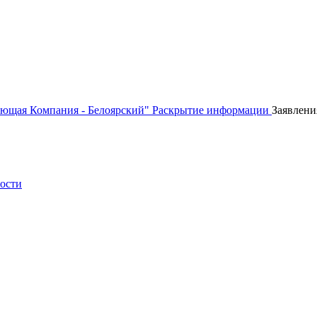
ющая Компания - Белоярский"
Раскрытие информации
Заявлени
ности