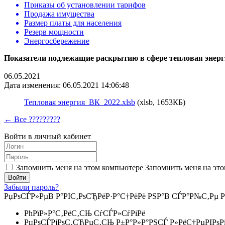
Приказы об установлении тарифов
Продажа имущества
Размер платы для населения
Резерв мощности
Энергосбережение
Показатели подлежащие раскрытию в сфере тепловая эн
06.05.2021
Дата изменения: 06.05.2021 14:06:48
Тепловая энергия_ВК_2022.xlsb
(xlsb, 1653КБ)
← Все ?????????
Войти в личный кабинет
Запомнить меня на этом компьютере
Запомнить меня на это
Забыли пароль?
РџРѕСЃР»РµВ Р°РІС‚РѕСЂРёР·Р°С†РёРё РЅР°В СЃР°Р№С‚Рµ Р
РћРїР»Р°С‚РёС‚СЊ СѓСЃР»СѓРіРё
РџРѕСЃРјРѕС‚СЂРµС‚СЊ Р±Р°Р»Р°РЅСЃ Р»РёС†РµРІРѕР