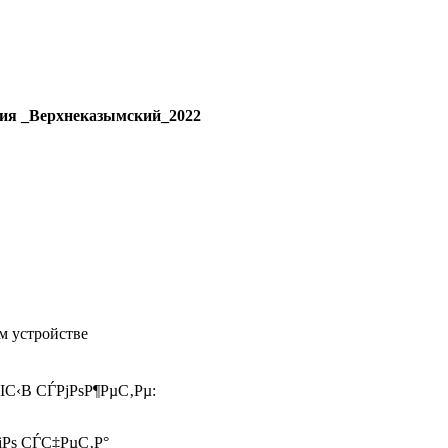
ергия _Верхнеказымский_2022
м устройстве
ІС‹В СЃРјРѕР¶РµС‚Рµ:
іРѕ СЃС‡РµС‚Р°